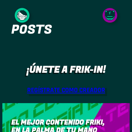
Saltar
al
POSTS
contenido
¡ÚNETE A FRIK-IN!
REGÍSTRATE COMO CREADOR
EL MEJOR CONTENIDO FRIKI,
EN LA PALMA DE TU MANO