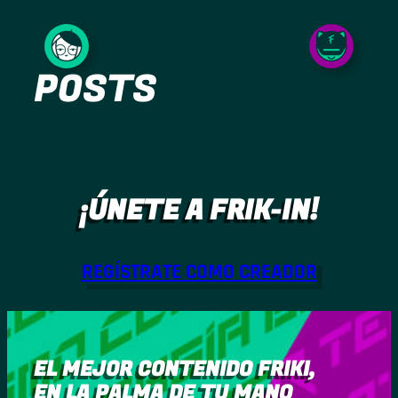
Saltar
al
POSTS
contenido
¡ÚNETE A FRIK-IN!
REGÍSTRATE COMO CREADOR
EL MEJOR CONTENIDO FRIKI,
EN LA PALMA DE TU MANO