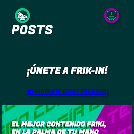
Saltar
al
POSTS
contenido
¡ÚNETE A FRIK-IN!
REGÍSTRATE COMO CREADOR
EL MEJOR CONTENIDO FRIKI,
EN LA PALMA DE TU MANO