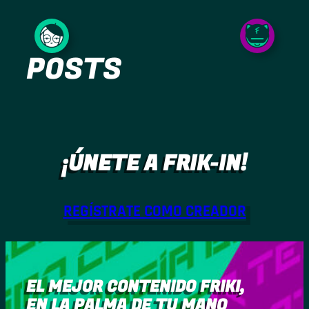
Saltar
al
POSTS
contenido
¡ÚNETE A FRIK-IN!
REGÍSTRATE COMO CREADOR
EL MEJOR CONTENIDO FRIKI,
EN LA PALMA DE TU MANO