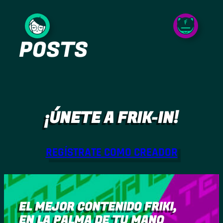
Saltar
al
POSTS
contenido
¡ÚNETE A FRIK-IN!
REGÍSTRATE COMO CREADOR
EL MEJOR CONTENIDO FRIKI,
EN LA PALMA DE TU MANO