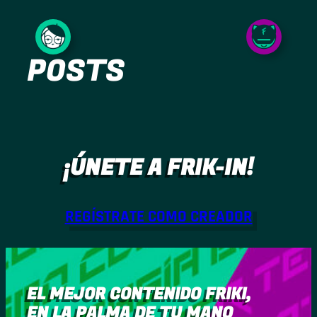
Saltar
al
POSTS
contenido
¡ÚNETE A FRIK-IN!
REGÍSTRATE COMO CREADOR
EL MEJOR CONTENIDO FRIKI,
EN LA PALMA DE TU MANO