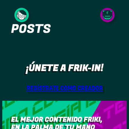
Saltar
al
POSTS
contenido
¡ÚNETE A FRIK-IN!
REGÍSTRATE COMO CREADOR
EL MEJOR CONTENIDO FRIKI,
EN LA PALMA DE TU MANO