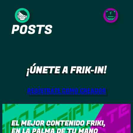
Saltar
al
POSTS
contenido
¡ÚNETE A FRIK-IN!
REGÍSTRATE COMO CREADOR
EL MEJOR CONTENIDO FRIKI,
EN LA PALMA DE TU MANO