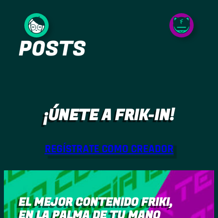
Saltar
al
POSTS
contenido
¡ÚNETE A FRIK-IN!
REGÍSTRATE COMO CREADOR
EL MEJOR CONTENIDO FRIKI,
EN LA PALMA DE TU MANO