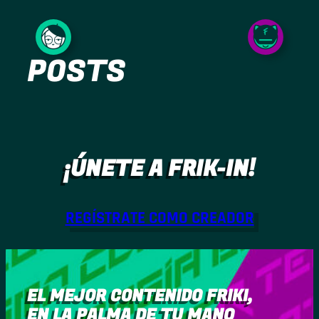
Saltar
al
POSTS
contenido
¡ÚNETE A FRIK-IN!
REGÍSTRATE COMO CREADOR
EL MEJOR CONTENIDO FRIKI,
EN LA PALMA DE TU MANO