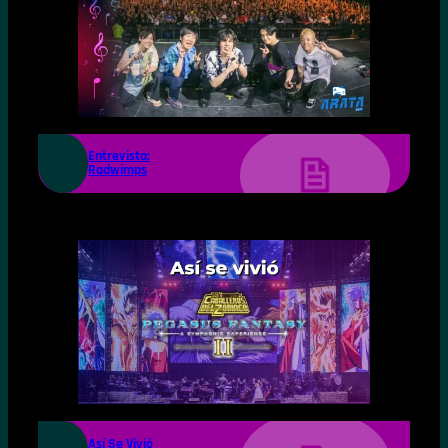
Entrevista:
Radwimps
Así Se Vivió